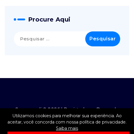
Procure Aqui
Pesquisar
por:
Securcredi © 2026 | Registado no Banco de
Utilizamos cookies para melhorar sua experiência. Ao
Portugal nº 4860
aceitar, você concorda com nossa política de privacidade.
Saiba mais
Canal de Denúncias