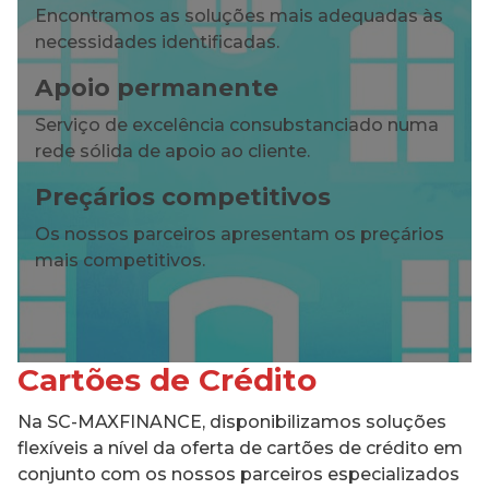
Encontramos as soluções mais adequadas às
necessidades identificadas.
Apoio permanente
Serviço de excelência consubstanciado numa
rede sólida de apoio ao cliente.
Preçários competitivos
Os nossos parceiros apresentam os preçários
mais competitivos.
Cartões de Crédito
Na SC-MAXFINANCE, disponibilizamos soluções
flexíveis a nível da oferta de cartões de crédito em
conjunto com os nossos parceiros especializados