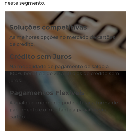
neste segmento.
Soluções competitivas
As melhores opções no mercado de cartões
de crédito.
Crédito sem Juros
Na modalidade de pagamento de saldo a
100%, beneficie de 20 a 50 dias de crédito sem
juros.
Pagamentos Flexíveis
A qualquer momento pode alterar a forma de
pagamento e o montante a pagar no seu
cartão.