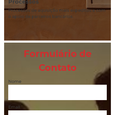
Processos
Processos de aquisição mais expeditos e com
o apoio de parceiros bancários.
Formulário de
Contato
Nome
Email