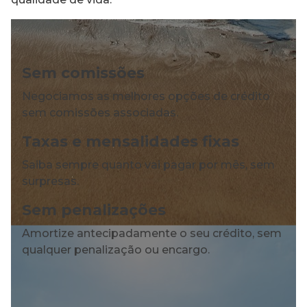
Sem comissões
Negociamos as melhores opções de crédito
sem comissões associadas.
Taxas e mensalidades fixas
Saiba sempre quanto vai pagar por mês, sem
surpresas.
Sem penalizações
Amortize antecipadamente o seu crédito, sem
qualquer penalização ou encargo.