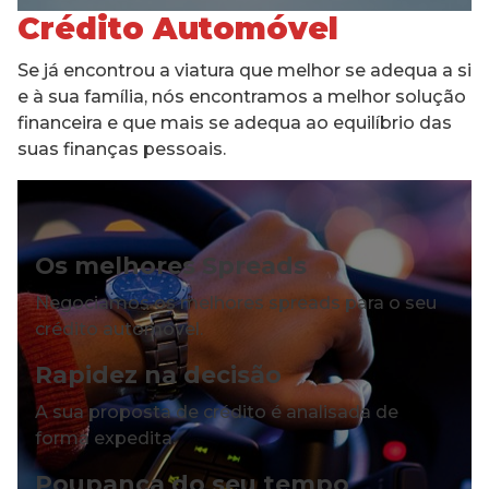
Crédito Automóvel
Se já encontrou a viatura que melhor se adequa a si
e à sua família, nós encontramos a melhor solução
financeira e que mais se adequa ao equilíbrio das
suas finanças pessoais.
Os melhores Spreads
Negociamos os melhores spreads para o seu
crédito automóvel.
Rapidez na decisão
A sua proposta de crédito é analisada de
forma expedita.
Poupança do seu tempo