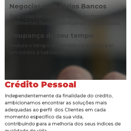
Negociar com vários Bancos
Propostas de crédito à habitação transversais
a diferentes Bancos, otimizando a sua decisão.
Poupança do seu tempo
Reduza o tempo dispendido na procura por
um crédito à habitação.
Crédito Pessoal
Independentemente da finalidade do crédito,
ambicionamos encontrar as soluções mais
adequadas ao perfil dos Clientes em cada
momento específico da sua vida,
contribuindo para a melhoria dos seus índices de
qualidade de vida.